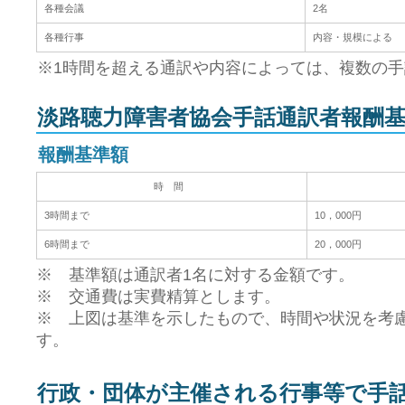
各種会議
2名
各種行事
内容・規模による
※1時間を超える通訳や内容によっては、複数の
淡路聴力障害者協会手話通訳者報酬
報酬基準額
時 間
3時間まで
10，000円
6時間まで
20，000円
※ 基準額は通訳者1名に対する金額です。
※ 交通費は実費精算とします。
※ 上図は基準を示したもので、時間や状況を考
す。
行政・団体が主催される行事等で手