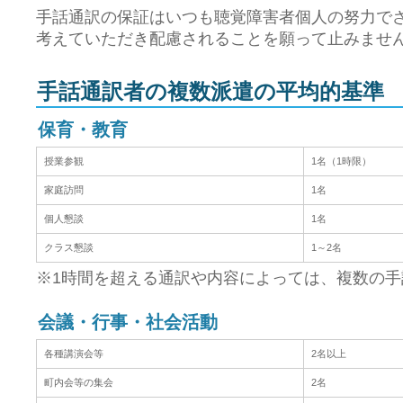
手話通訳の保証はいつも聴覚障害者個人の努力で
考えていただき配慮されることを願って止みませ
手話通訳者の複数派遣の平均的基準
保育・教育
授業参観
1名（1時限）
家庭訪問
1名
個人懇談
1名
クラス懇談
1～2名
※1時間を超える通訳や内容によっては、複数の
会議・行事・社会活動
各種講演会等
2名以上
町内会等の集会
2名