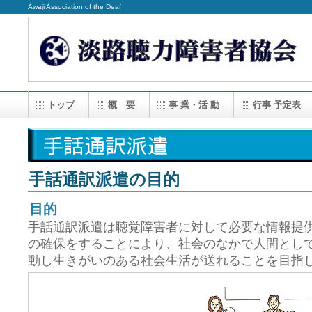
Awaji Association of the Deaf
トップ
概 要
事 業・活 動
行事 予定表
手話通訳派遣の目的
目的
手話通訳派遣は聴覚障害者に対して必要な情報提
の確保をすることにより、社会のなかで人間とし
動し生きがいのある社会生活が送れることを目指